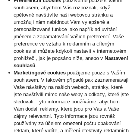
Preferenční cookies
používáme pouze s Vaším
souhlasem, abychom Vás rozpoznali, když
opětovně navštívíte naši webovou stránku a
umožňují nám nabídnout Vám vylepšené a
personalizované funkce jako například uvítání
jménem a zapamatování Vašich preferencí. Vaše
preference ve vztahu k reklamním a cíleným
cookies si můžete kdykoli nastavit v internetovém
prohlížeči, jak je popsáno níže, anebo v
Nastavení
souhlasů
.
Marketingové cookies
použijeme pouze s Vaším
souhlasem. V takovém případě pak zaznamenávají
Vaše návštěvy na našich webech, stránky, které
jste navštívili mimo naše weby a odkazy, které jste
sledovali. Tyto informace používáme, abychom
Vám dodali reklamy, které jsou pro Vás a Vaše
zájmy relevantní. Tyto informace jsou rovněž
používány za účelem omezení počtu opakování
reklam, které vidíte, a měření efektivity reklamních